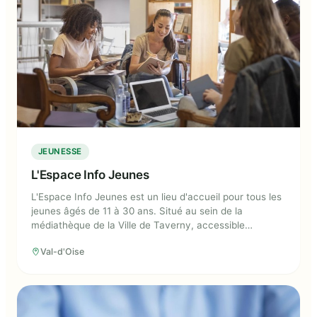
JEUNESSE
L'Espace Info Jeunes
L'Espace Info Jeunes est un lieu d'accueil pour tous les
jeunes âgés de 11 à 30 ans. Situé au sein de la
médiathèque de la Ville de Taverny, accessible
gratuitement et sans rendez-vous, le lieu met à
Val-d'Oise
disposition une documentation sur tous les sujets qui
pourraient intéresser les jeunes (orientation scolaire,
emploi, santé, logement, bourses, etc), ainsi que des
ordinateurs et imprimantes pour aider les jeunes à
réaliser leurs démarches.