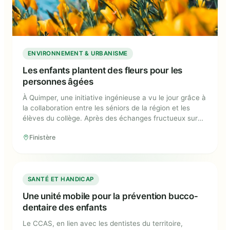
ENVIRONNEMENT & URBANISME
Les enfants plantent des fleurs pour les
personnes âgées
À Quimper, une initiative ingénieuse a vu le jour grâce à
la collaboration entre les séniors de la région et les
élèves du collège. Après des échanges fructueux sur
les préférences florales des aînés, les élèves se sont
Finistère
mobilisés pour planter pas moins de 23 espèces de
fleurs dans la ville.
Une unité mobile pour la prévention
SANTÉ ET HANDICAP
bucco-dentaire des enfants
Une unité mobile pour la prévention bucco-
dentaire des enfants
Le CCAS, en lien avec les dentistes du territoire,