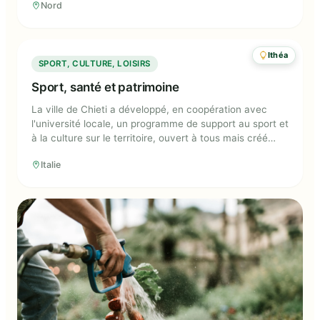
Nord
cantines à raison de deux repas par semaine.
Ithéa
Sport, santé et patrimoine
SPORT, CULTURE, LOISIRS
Sport, santé et patrimoine
La ville de Chieti a développé, en coopération avec
l'université locale, un programme de support au sport et
à la culture sur le territoire, ouvert à tous mais créé
pour les personnes qui luttent contre des problèmes de
Italie
santé.