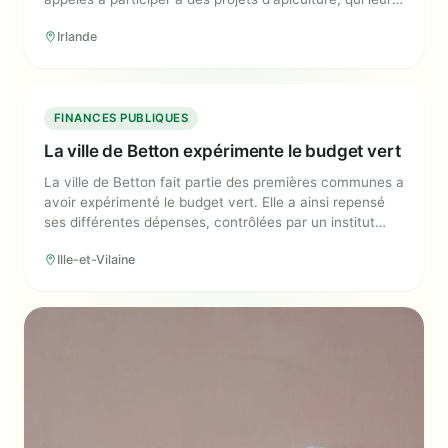
permettent de mieux comprendre le métier et
Irlande
l'importance des abeilles, ainsi que d'apprendre plus sur
leur cycle de vie.
La ville de Betton expérimente le
FINANCES PUBLIQUES
budget vert
La ville de Betton expérimente le budget vert
La ville de Betton fait partie des premières communes a
avoir expérimenté le budget vert. Elle a ainsi repensé
ses différentes dépenses, contrôlées par un institut
indépendant.
Ille-et-Vilaine