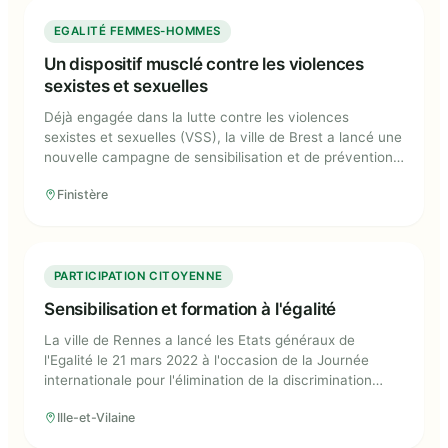
Un dispositif musclé contre les
EGALITÉ FEMMES-HOMMES
violences sexistes et sexuelles
Un dispositif musclé contre les violences
sexistes et sexuelles
Déjà engagée dans la lutte contre les violences
sexistes et sexuelles (VSS), la ville de Brest a lancé une
nouvelle campagne de sensibilisation et de prévention
à l'été 2024. L'objectif est d'augmenter la visibilité et
Finistère
l'omniprésence du dispositif de lutte contre les VSS,
afin de rassurer les victimes et de dissuader les
agresseurs.
Sensibilisation et formation à l'égalité
PARTICIPATION CITOYENNE
Sensibilisation et formation à l'égalité
La ville de Rennes a lancé les Etats généraux de
l'Egalité le 21 mars 2022 à l'occasion de la Journée
internationale pour l'élimination de la discrimination
raciale.
Ille-et-Vilaine