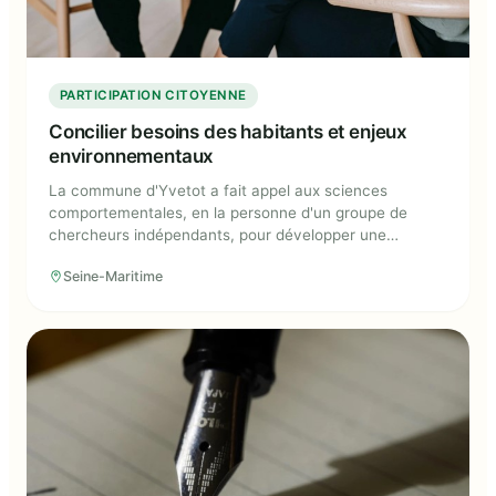
PARTICIPATION CITOYENNE
Concilier besoins des habitants et enjeux
environnementaux
La commune d'Yvetot a fait appel aux sciences
comportementales, en la personne d'un groupe de
chercheurs indépendants, pour développer une
politique « multi-acteurs » de sobriété foncière, c'est-à-
Seine-Maritime
dire une limitation efficace, adaptée et acceptée de
l'artificialisation des terres.