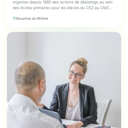
organise depuis 1992 des actions de dépistage au sein
des écoles primaires pour les élèves du CE2 au CM2
afin de prévenir les problématiques buccodentaires.
Bouches du Rhône
Les enfants bénéficient ainsi d'un examen dentaire
gratuit, dont les résultats sont ensuite transmis aux
parents.