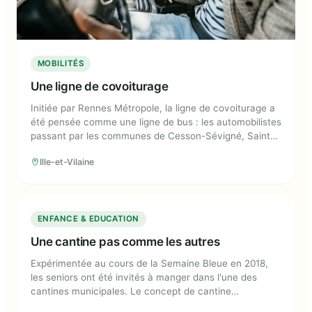
MOBILITÉS
Une ligne de covoiturage
Initiée par Rennes Métropole, la ligne de covoiturage a
été pensée comme une ligne de bus : les automobilistes
passant par les communes de Cesson-Sévigné, Saint-
Grégoire, Pacé et Le Rheu sont tenus informés en
Ille-et-Vilaine
temps réel de la présence de passagers sur leur trajet,
qu'ils récupèrent à l'un des arrêts installés dans chaque
commune.
Une cantine pas comme les autres
ENFANCE & EDUCATION
Une cantine pas comme les autres
Expérimentée au cours de la Semaine Bleue en 2018,
les seniors ont été invités à manger dans l'une des
cantines municipales. Le concept de cantine
intergénérationnelle a alors été généralisé dans 3