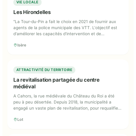
VIE LOCALE
Les Hirondelles
"La Tour-du-Pin a fait le choix en 2021 de fournir aux
agents de la police municipale des VTT. L'objectif est
d'améliorer les capacités d'intervention et de
surveillance des forces de l'ordre locales. ""Les
Isère
Hirondelles"" (surnom du début du XXe siècle pour
qualifier les vélos des forces de police) se révèle être
une initiative bénéfique pour les forces de l'ordre
comme pour les habitants."
La revitalisation partagée du centre
ATTRACTIVITÉ DU TERRITOIRE
médiéval
La revitalisation partagée du centre
médiéval
A Cahors, la rue médiévale du Château du Roi a été
peu à peu désertée. Depuis 2018, la municipalité a
engagé un vaste plan de revitalisation, pour requalifier
les bâtiments en logements et rez-de-chaussée
Lot
commerciaux.