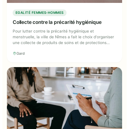
EGALITÉ FEMMES-HOMMES
Collecte contre la précarité hygiénique
Pour lutter contre la précarité hygiénique et
menstruelle, la ville de Nîmes a fait le choix d'organiser
une collecte de produits de soins et de protections
menstruelles. Des points de dépôt sont aménagés dans
Gard
les écoles, qu'elles soient publiques ou privées, et dans
les crèches du territoire.