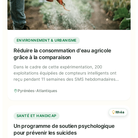
ENVIRONNEMENT & URBANISME
Réduire la consommation d'eau agricole
grâce à la comparaison
Dans le cadre de cette expérimentation, 200
exploitations équipées de compteurs intelligents ont
reçu pendant 11 semaines des SMS hebdomadaires
comparant leur consommation d'eau à celle de leurs
Pyrénées-Atlantiques
voisins, afin de stimuler le respect des normes sociales
et la réduction des excès de consommation.
Ithéa
Un programme de soutien
SANTÉ ET HANDICAP
psychologique pour prévenir les
Un programme de soutien psychologique
suicides
pour prévenir les suicides