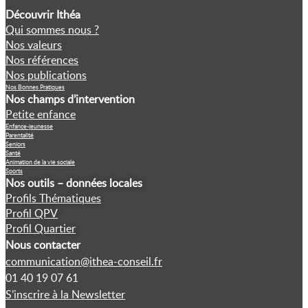
Découvrir Ithéa
Qui sommes nous ?
Nos valeurs
Nos références
Nos publications
Nos Bonnes Pratiques
Nos champs d’intervention
Petite enfance
Enfance-jeunesse
Parentalité
Seniors
Santé
Animation de la vie sociale
Sports
Nos outils – données locales
Profils Thématiques
Profil QPV
Profil Quartier
Nous contacter
communication@ithea-conseil.fr
01 40 19 07 61
S’inscrire à la Newsletter