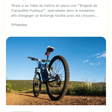
"Brest a eu l'idée de mettre en place une ""Brigade de
Tranquillité Publique"", spécialisée dans la médiation,
afin d'engager un échange facilité avec les citoyens.
Par ce moyen, du temps est dégagé pour la police
Finistère
nationale. La mairie se charge de recruter les agents
via des annonces en ligne."