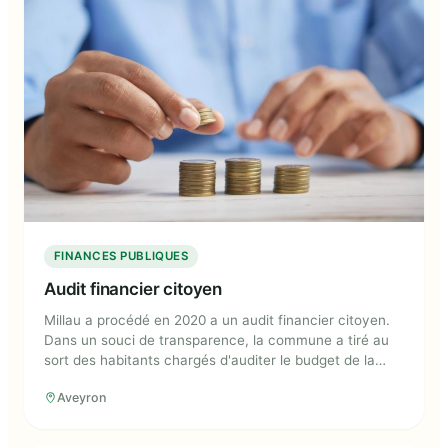
FINANCES PUBLIQUES
Audit financier citoyen
Millau a procédé en 2020 a un audit financier citoyen.
Dans un souci de transparence, la commune a tiré au
sort des habitants chargés d'auditer le budget de la
commune. La population a été invitée, par la suite, à se
Aveyron
prononcer sur l'usage du budget d'investissement.