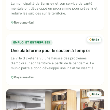
La municipalité de Barnsley et son service de santé
mentale ont développé un programme pour prévenir et
réduire les suicides sur le territoire.
Royaume-Uni
Ithéa
Une plateforme pour le soutien à
EMPLOI ET ENTREPRISES
l'emploi
Une plateforme pour le soutien à l'emploi
La ville d'Exeter a vu une hausse des problèmes
d'emploi sur son territoire à partir de la pandémie. La
municipalité a donc développé une initiative visant à
soutenir les individus en recherche d'emploi ainsi qu'au
Royaume-Uni
risque de chômage.
Ithéa