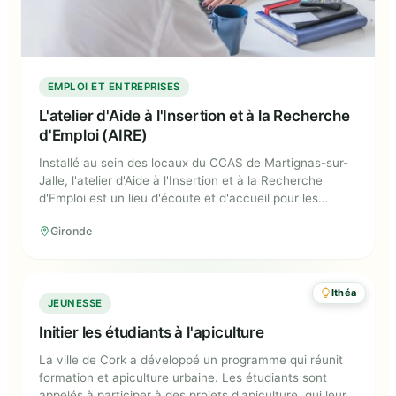
EMPLOI ET ENTREPRISES
L'atelier d'Aide à l'Insertion et à la Recherche
d'Emploi (AIRE)
Installé au sein des locaux du CCAS de Martignas-sur-
Jalle, l'atelier d'Aide à l'Insertion et à la Recherche
d'Emploi est un lieu d'écoute et d'accueil pour les
personnes rencontrant des difficultés liées à l'emploi.
Gironde
Des professionnels sont présents sur place afin de les
guider dans leur projet professionnels et leurs
démarches.
Ithéa
Initier les étudiants à l'apiculture
JEUNESSE
Initier les étudiants à l'apiculture
La ville de Cork a développé un programme qui réunit
formation et apiculture urbaine. Les étudiants sont
appelés à participer à des projets d'apiculture, qui leur