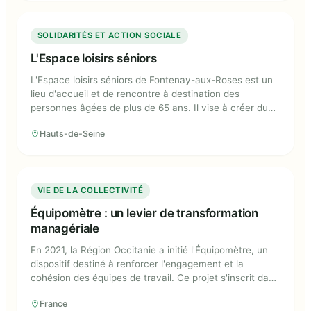
L'Espace loisirs séniors
SOLIDARITÉS ET ACTION SOCIALE
L'Espace loisirs séniors
L'Espace loisirs séniors de Fontenay-aux-Roses est un
lieu d'accueil et de rencontre à destination des
personnes âgées de plus de 65 ans. Il vise à créer du
lien social et à lutter contre l'isolement des séniors.
Hauts-de-Seine
Équipomètre : un levier de
VIE DE LA COLLECTIVITÉ
transformation managériale
Équipomètre : un levier de transformation
managériale
En 2021, la Région Occitanie a initié l'Équipomètre, un
dispositif destiné à renforcer l'engagement et la
cohésion des équipes de travail. Ce projet s'inscrit dans
le cadre d'un « parcours de transformation » amorcé
France
après la fusion des Régions Languedoc-Roussillon et