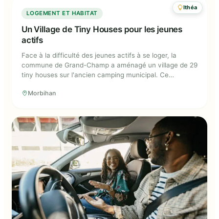
Ithéa
Un Village de Tiny Houses pour les
LOGEMENT ET HABITAT
jeunes actifs
Un Village de Tiny Houses pour les jeunes
actifs
Face à la difficulté des jeunes actifs à se loger, la
commune de Grand-Champ a aménagé un village de 29
tiny houses sur l'ancien camping municipal. Ce
dispositif vise à diversifier l'offre de logements en
Morbihan
proposant une alternative accessible et écologique aux
logements traditionnels.