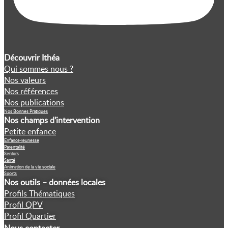
Découvrir Ithéa
Qui sommes nous ?
Nos valeurs
Nos références
Nos publications
Nos Bonnes Pratiques
Nos champs d’intervention
Petite enfance
Enfance-jeunesse
Parentalité
Seniors
Santé
Animation de la vie sociale
Sports
Nos outils – données locales
Profils Thématiques
Profil QPV
Profil Quartier
Nous contacter