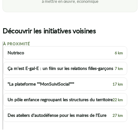
Découvrir les initiatives voisines
À PROXIMITÉ
+
Nutrisco
6 km
−
Ça m'est E-gal-E : un film sur les relations filles-garçons
7 km
"La plateforme ""MonSuiviSocial"""
17 km
Un pôle enfance regroupant les structures du territoire
22 km
Des ateliers d'autodéfense pour les maires de l'Eure
27 km
p