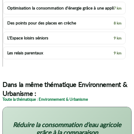
Optimisation la consommation d'énergie grâce à une appli
7 km
Des points pour des places en crèche
8 km
L'Espace loisirs séniors
9 km
Les relais parentaux
9 km
p
Dans la même thématique Environnement &
Urbanisme :
Toute la thématique : Environnement & Urbanisme
Réduire la consommation d’eau agricole
grâce à la comparaison