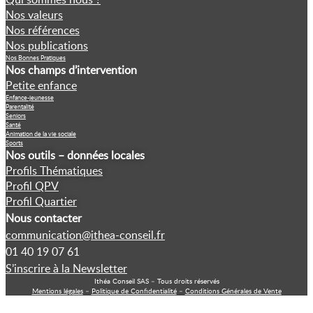
Nos valeurs
Nos références
Nos publications
Nos Bonnes Pratiques
Nos champs d’intervention
Petite enfance
Enfance-jeunesse
Parentalité
Seniors
Santé
Animation de la vie sociale
Sports
Nos outils – données locales
Profils Thématiques
Profil QPV
Profil Quartier
Nous contacter
communication@ithea-conseil.fr
01 40 19 07 61
S’inscrire à la Newsletter
Ithéa Conseil SAS – Tous droits réservés
Mentions légales
–
Politique de Confidentialité
–
Conditions Générales de Vente