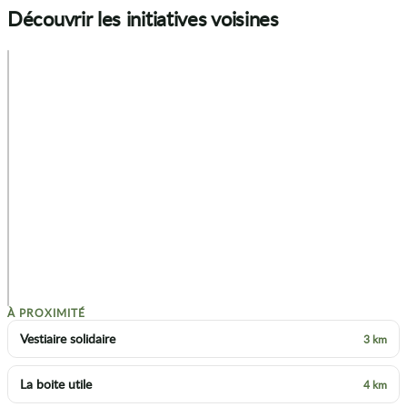
Découvrir les initiatives voisines
+
−
p
À PROXIMITÉ
Vestiaire solidaire
3 km
La boite utile
4 km