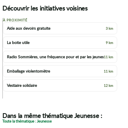
Découvrir les initiatives voisines
À PROXIMITÉ
+
Aide aux devoirs gratuite
3 km
−
La boite utile
9 km
Radio Sommières, une fréquence pour et par les jeunes
11 km
Emballage violentomètre
11 km
Vestiaire solidaire
12 km
p
Dans la même thématique Jeunesse :
Toute la thématique : Jeunesse