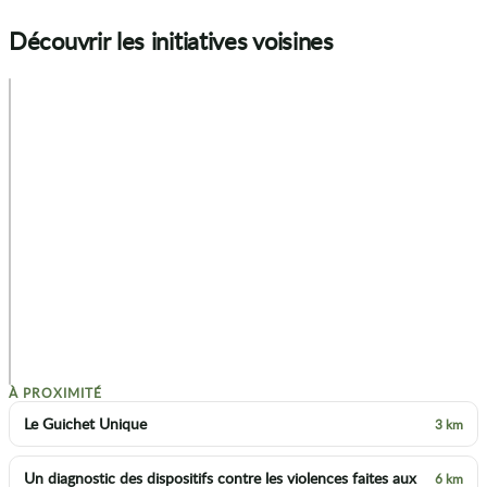
Découvrir les initiatives voisines
+
−
p
À PROXIMITÉ
Le Guichet Unique
3 km
Un diagnostic des dispositifs contre les violences faites aux
6 km