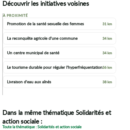
Découvrir les initiatives voisines
À PROXIMITÉ
+
Promotion de la santé sexuelle des femmes
31 km
−
La reconquête agricole d'une commune
34 km
Un centre municipal de santé
34 km
Le tourisme durable pour réguler l'hyperfréquentation
36 km
Livraison d'eau aux aînés
38 km
p
Dans la même thématique Solidarités et
action sociale :
Toute la thématique : Solidarités et action sociale