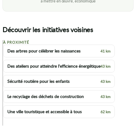
Découvrir les initiatives voisines
À PROXIMITÉ
+
Des arbres pour célébrer les naissances
41 km
−
Des ateliers pour atteindre l'efficience énergétique
43 km
Sécurité routière pour les enfants
43 km
Le recyclage des déchets de construction
43 km
Une ville touristique et accessible à tous
62 km
p