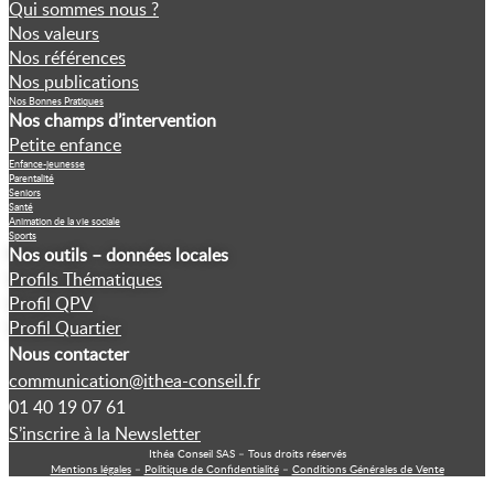
Qui sommes nous ?
Nos valeurs
Nos références
Nos publications
Nos Bonnes Pratiques
Nos champs d’intervention
Petite enfance
Enfance-jeunesse
Parentalité
Seniors
Santé
Animation de la vie sociale
Sports
Nos outils – données locales
Profils Thématiques
Profil QPV
Profil Quartier
Nous contacter
communication@ithea-conseil.fr
01 40 19 07 61
S’inscrire à la Newsletter
Ithéa Conseil SAS – Tous droits réservés
Mentions légales
–
Politique de Confidentialité
–
Conditions Générales de Vente