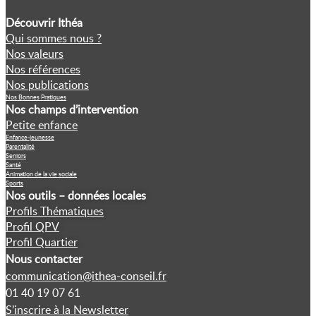
Découvrir Ithéa
Qui sommes nous ?
Nos valeurs
Nos références
Nos publications
Nos Bonnes Pratiques
Nos champs d’intervention
Petite enfance
Enfance-jeunesse
Parentalité
Seniors
Santé
Animation de la vie sociale
Sports
Nos outils – données locales
Profils Thématiques
Profil QPV
Profil Quartier
Nous contacter
communication@ithea-conseil.fr
01 40 19 07 61
S’inscrire à la Newsletter