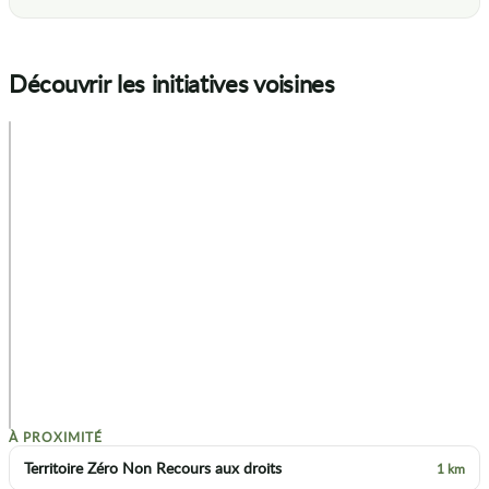
Découvrir les initiatives voisines
+
−
p
À PROXIMITÉ
Territoire Zéro Non Recours aux droits
1 km