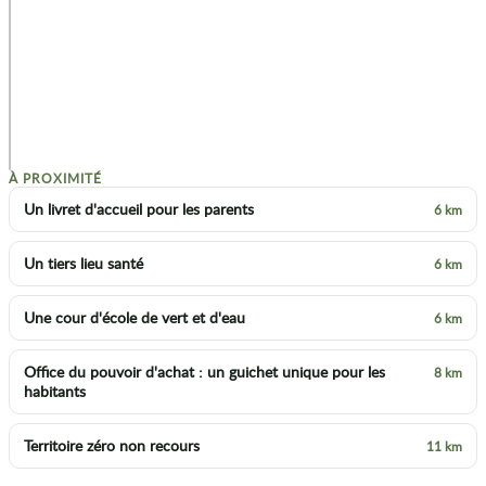
p
À PROXIMITÉ
Un livret d'accueil pour les parents
6 km
Un tiers lieu santé
6 km
Une cour d'école de vert et d'eau
6 km
Office du pouvoir d'achat : un guichet unique pour les
8 km
habitants
Territoire zéro non recours
11 km