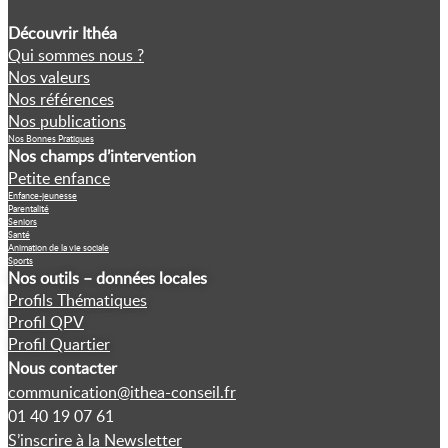
Découvrir Ithéa
Qui sommes nous ?
Nos valeurs
Nos références
Nos publications
Nos Bonnes Pratiques
Nos champs d’intervention
Petite enfance
Enfance-jeunesse
Parentalité
Seniors
Santé
Animation de la vie sociale
Sports
Nos outils – données locales
Profils Thématiques
Profil QPV
Profil Quartier
Nous contacter
communication@ithea-conseil.fr
01 40 19 07 61
S’inscrire à la Newsletter