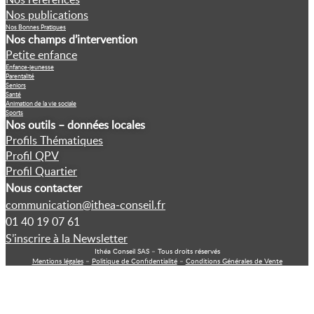
Nos publications
Nos Bonnes Pratiques
Nos champs d’intervention
Petite enfance
Enfance-jeunesse
Parentalité
Seniors
Santé
Animation de la vie sociale
Sports
Nos outils – données locales
Profils Thématiques
Profil QPV
Profil Quartier
Nous contacter
communication@ithea-conseil.fr
01 40 19 07 61
S’inscrire à la Newsletter
Ithéa Conseil SAS – Tous droits réservés
Mentions légales
–
Politique de Confidentialité
–
Conditions Générales de Vente