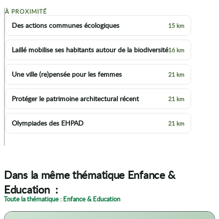
À PROXIMITÉ
+
Des actions communes écologiques
15 km
−
Laillé mobilise ses habitants autour de la biodiversité
16 km
Une ville (re)pensée pour les femmes
21 km
Protéger le patrimoine architectural récent
21 km
Olympiades des EHPAD
21 km
p
Dans la même thématique Enfance &
Education :
Toute la thématique : Enfance & Education