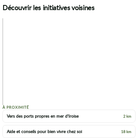
Découvrir les initiatives voisines
+
−
p
À PROXIMITÉ
Vers des ports propres en mer d'Iroise
2 km
Aide et conseils pour bien vivre chez soi
18 km