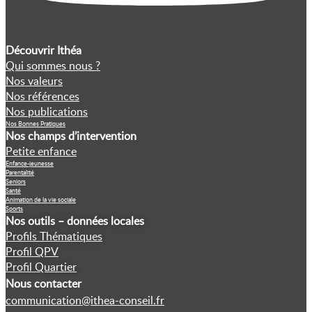
Découvrir Ithéa
Qui sommes nous ?
Nos valeurs
Nos références
Nos publications
Nos Bonnes Pratiques
Nos champs d’intervention
Petite enfance
Enfance-jeunesse
Parentalité
Seniors
Santé
Animation de la vie sociale
Sports
Nos outils – données locales
Profils Thématiques
Profil QPV
Profil Quartier
Nous contacter
communication@ithea-conseil.fr