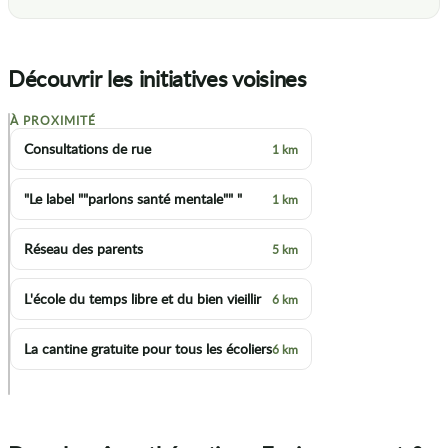
Découvrir les initiatives voisines
À PROXIMITÉ
+
Consultations de rue
1 km
−
"Le label ""parlons santé mentale"" "
1 km
Réseau des parents
5 km
4
L'école du temps libre et du bien vieillir
6 km
La cantine gratuite pour tous les écoliers
6 km
p