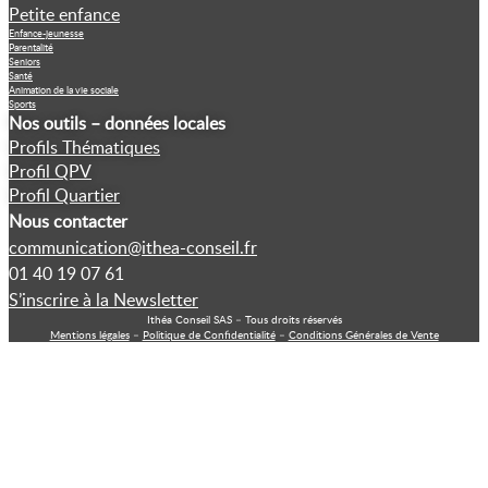
Petite enfance
Enfance-jeunesse
Parentalité
Seniors
Santé
Animation de la vie sociale
Sports
Nos outils – données locales
Profils Thématiques
Profil QPV
Profil Quartier
Nous contacter
communication@ithea-conseil.fr
01 40 19 07 61
S’inscrire à la Newsletter
Ithéa Conseil SAS – Tous droits réservés
Mentions légales
–
Politique de Confidentialité
–
Conditions Générales de Vente