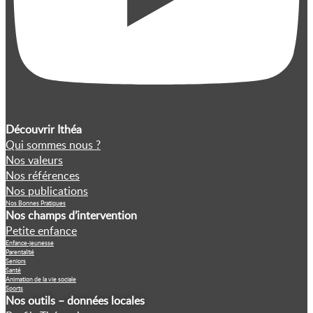
Découvrir Ithéa
Qui sommes nous ?
Nos valeurs
Nos références
Nos publications
Nos Bonnes Pratiques
Nos champs d’intervention
Petite enfance
Enfance-jeunesse
Parentalité
Seniors
Santé
Animation de la vie sociale
Sports
Nos outils – données locales