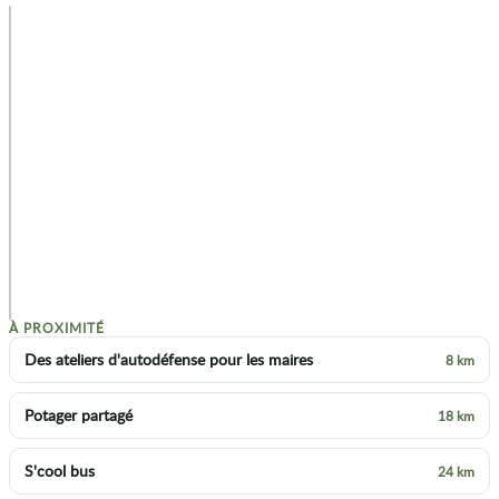
+
−
p
À PROXIMITÉ
Des ateliers d'autodéfense pour les maires
8 km
Potager partagé
18 km
S'cool bus
24 km