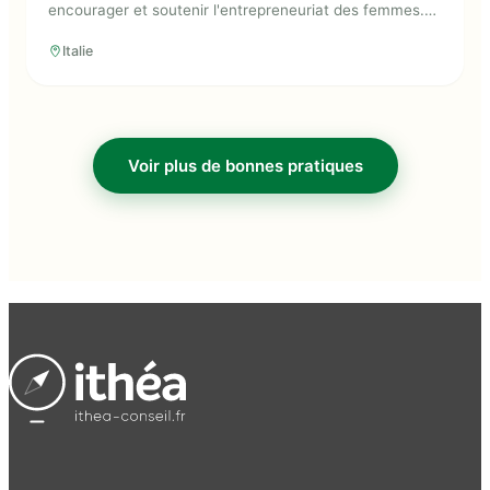
encourager et soutenir l'entrepreneuriat des femmes.
Les acteurs ont organisé des cours annuels sur le
Italie
thème, une véritable ""académie""."
Voir plus de bonnes pratiques