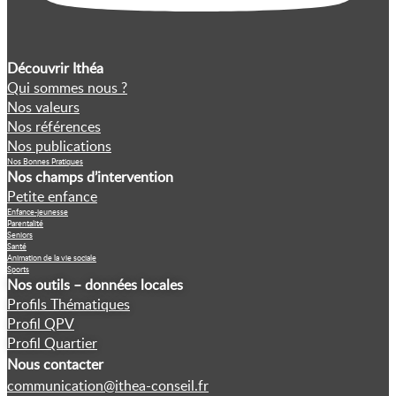
Découvrir Ithéa
Qui sommes nous ?
Nos valeurs
Nos références
Nos publications
Nos Bonnes Pratiques
Nos champs d’intervention
Petite enfance
Enfance-jeunesse
Parentalité
Seniors
Santé
Animation de la vie sociale
Sports
Nos outils – données locales
Profils Thématiques
Profil QPV
Profil Quartier
Nous contacter
communication@ithea-conseil.fr