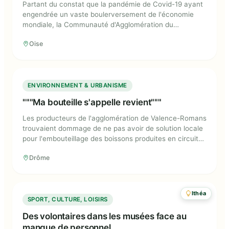
Partant du constat que la pandémie de Covid-19 ayant
engendrée un vaste boulerversement de l'économie
mondiale, la Communauté d'Agglomération du
Beauvaisis a souhaité faire travailler les entreprises sur
Oise
un nouveau modèle de développement économique
pour leur permettre de mieux résister aux crises
"""Ma bouteille s'appelle revient"""
ENVIRONNEMENT & URBANISME
"""Ma bouteille s'appelle revient"""
Les producteurs de l'agglomération de Valence-Romans
trouvaient dommage de ne pas avoir de solution locale
pour l'embouteillage des boissons produites en circuit
court.
Drôme
Ithéa
Des volontaires dans les musées face
SPORT, CULTURE, LOISIRS
au manque de personnel
Des volontaires dans les musées face au
manque de personnel