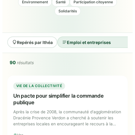
Environnement
Santé
Participation citoyenne
Solidarités
Repérés par Ithéa
90
résultats
Un pacte pour simplifier la commande
VIE DE LA COLLECTIVITÉ
publique
Un pacte pour simplifier la commande
publique
Après la crise de 2008, la communauté d'agglomération
Dracénie Provence Verdon a cherché à soutenir les
entreprises locales en encourageant le recours à la
commande publique. Pour ce faire, elle a adopté un