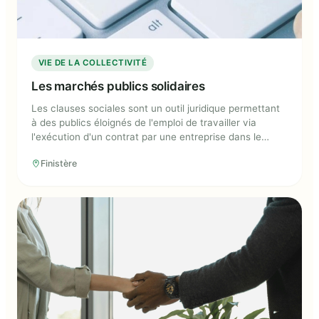
VIE DE LA COLLECTIVITÉ
Les marchés publics solidaires
Les clauses sociales sont un outil juridique permettant
à des publics éloignés de l'emploi de travailler via
l'exécution d'un contrat par une entreprise dans le
cadre d'un marché public. Les entreprises et
Finistère
collectivités créent ainsi des emplois destinés à des
publics précaires. Mais de telles clauses peuvent être
complexes à mettre en place, notamment pour les
collectivités manquant d'ingénierie.