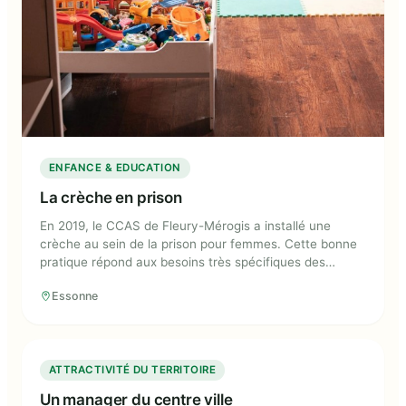
ENFANCE & EDUCATION
La crèche en prison
En 2019, le CCAS de Fleury-Mérogis a installé une
crèche au sein de la prison pour femmes. Cette bonne
pratique répond aux besoins très spécifiques des
femmes détenues mères de jeunes enfants. Elle permet
Essonne
le maintien des liens familiaux et contribue aux bien-
être des enfants.
Un manager du centre ville
ATTRACTIVITÉ DU TERRITOIRE
Un manager du centre ville