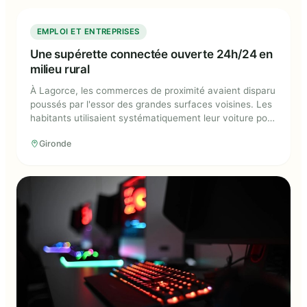
mobilité des jeunes.
Une supérette connectée ouverte
EMPLOI ET ENTREPRISES
24h/24 en milieu rural
Une supérette connectée ouverte 24h/24 en
milieu rural
À Lagorce, les commerces de proximité avaient disparu
poussés par l'essor des grandes surfaces voisines. Les
habitants utilisaient systématiquement leur voiture pour
faire leurs courses. La commune a été contactée début
Gironde
2023 par la société Api, spécialisée dans les supérettes
rurales connectées, pour implanter une structure
autonome et ouverte 24h/24.