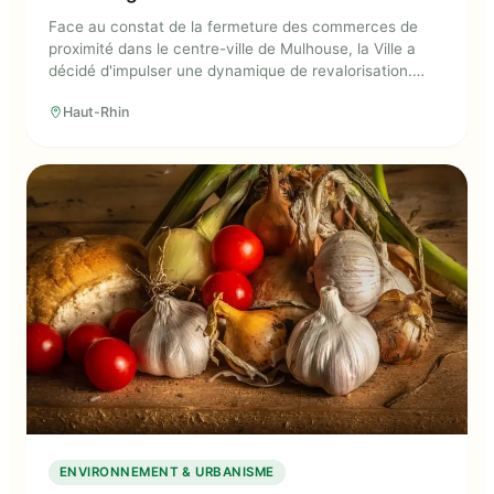
Face au constat de la fermeture des commerces de
proximité dans le centre-ville de Mulhouse, la Ville a
décidé d'impulser une dynamique de revalorisation.
Concrètement, la Ville a lancé en 2011, « Mulhouse
Haut-Rhin
Grand Centre », grand plan d'investissement de 30
millions d'euros ayant pour objectifs de redynamiser
l'activité économique et commerciale et d'améliorer les
équipements disponibles.
ENVIRONNEMENT & URBANISME