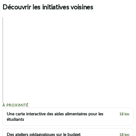
Découvrir les initiatives voisines
+
−
p
À PROXIMITÉ
Une carte interactive des aides alimentaires pour les
18 km
étudiants
Des ateliers pédagogiques sur le budget
18 km