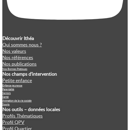
Découvrir Ithéa
Qui sommes nous ?
Nos valeurs
Nos références
Nos publications
Nos Bonnes Pratiques
Nos champs d’intervention
Petite enfance
Enfance-jeunesse
Parentalité
Seniors
Santé
Animation de la vie sociale
Sports
Nos outils – données locales
Profils Thématiques
Profil QPV
Profil Quartier