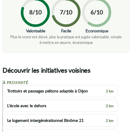
8/10
7/10
6/10
Valorisable
Facile
Economique
Découvrir les initiatives voisines
À PROXIMITÉ
+
Trottoirs et passages piétons adaptés à Dijon
2 km
−
L'école avec le dehors
2 km
Le logement intergénérationnel Binôme 21
2 km