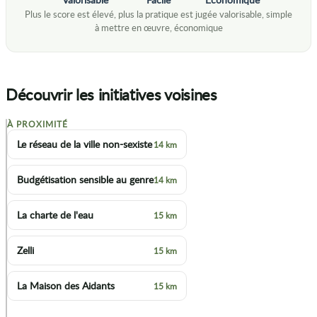
Découvrir les initiatives voisines
À PROXIMITÉ
+
Le réseau de la ville non-sexiste
14 km
−
Budgétisation sensible au genre
14 km
La charte de l'eau
15 km
Zelli
15 km
La Maison des Aidants
15 km
p