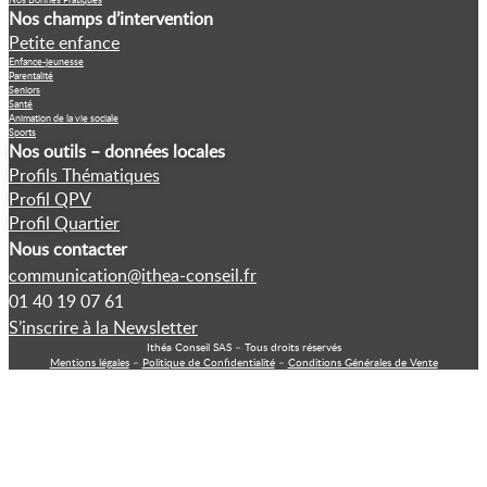
Nos champs d’intervention
Petite enfance
Enfance-jeunesse
Parentalité
Seniors
Santé
Animation de la vie sociale
Sports
Nos outils – données locales
Profils Thématiques
Profil QPV
Profil Quartier
Nous contacter
communication@ithea-conseil.fr
01 40 19 07 61
S’inscrire à la Newsletter
Ithéa Conseil SAS – Tous droits réservés
Mentions légales
–
Politique de Confidentialité
–
Conditions Générales de Vente