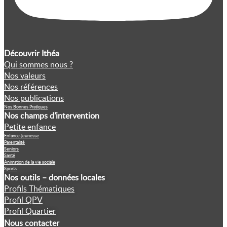
Découvrir Ithéa
Qui sommes nous ?
Nos valeurs
Nos références
Nos publications
Nos Bonnes Pratiques
Nos champs d’intervention
Petite enfance
Enfance-jeunesse
Parentalité
Seniors
Santé
Animation de la vie sociale
Sports
Nos outils – données locales
Profils Thématiques
Profil QPV
Profil Quartier
Nous contacter