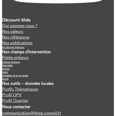
Découvrir Ithéa
Qui sommes nous ?
Nos valeurs
Nos références
Nos publications
Nos Bonnes Pratiques
Nos champs d’intervention
Petite enfance
Enfance-jeunesse
Parentalité
Seniors
Santé
Animation de la vie sociale
Sports
Nos outils – données locales
Profils Thématiques
Profil QPV
Profil Quartier
Nous contacter
communication@ithea-conseil.fr