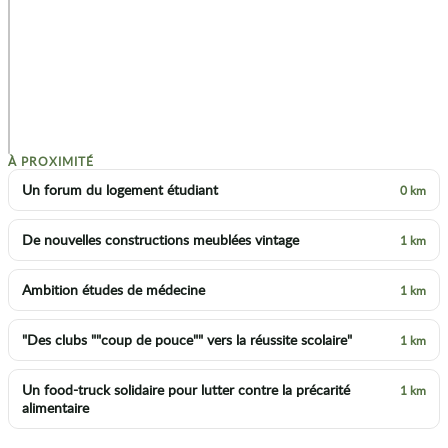
p
À PROXIMITÉ
Un forum du logement étudiant
0 km
De nouvelles constructions meublées vintage
1 km
Ambition études de médecine
1 km
"Des clubs ""coup de pouce"" vers la réussite scolaire"
1 km
Un food-truck solidaire pour lutter contre la précarité
1 km
alimentaire