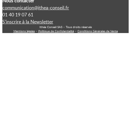
Nous contacter
communication@ithea-conseil.fr
01 40 19 07 61
S’inscrire à la Newsletter
Ithéa Conseil SAS – Tous droits réservés
Mentions légales
–
Politique de Confidentialité
–
Conditions Générales de Vente