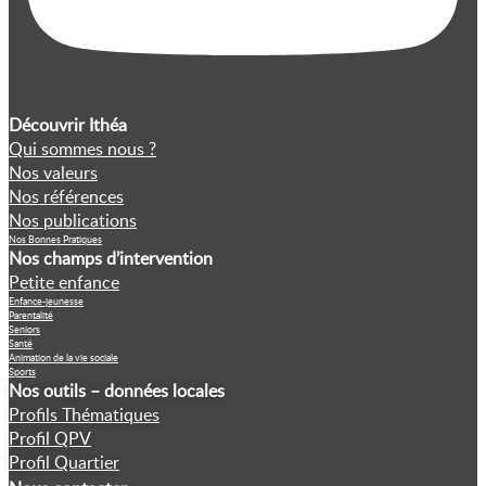
Découvrir Ithéa
Qui sommes nous ?
Nos valeurs
Nos références
Nos publications
Nos Bonnes Pratiques
Nos champs d’intervention
Petite enfance
Enfance-jeunesse
Parentalité
Seniors
Santé
Animation de la vie sociale
Sports
Nos outils – données locales
Profils Thématiques
Profil QPV
Profil Quartier