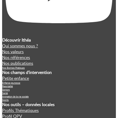
Découvrir Ithéa
Qui sommes nous ?
Nos valeurs
Nos références
Nos publications
Nos Bonnes Pratiques
Nos champs d’intervention
Petite enfance
Enfance-jeunesse
Parentalité
Seniors
Santé
Animation de la vie sociale
Sports
Nos outils – données locales
Profils Thématiques
Profil QPV