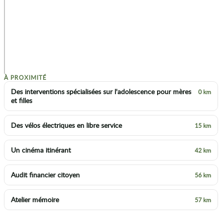
2
p
À PROXIMITÉ
Des interventions spécialisées sur l'adolescence pour mères
0 km
et filles
Des vélos électriques en libre service
15 km
Un cinéma itinérant
42 km
Audit financier citoyen
56 km
Atelier mémoire
57 km