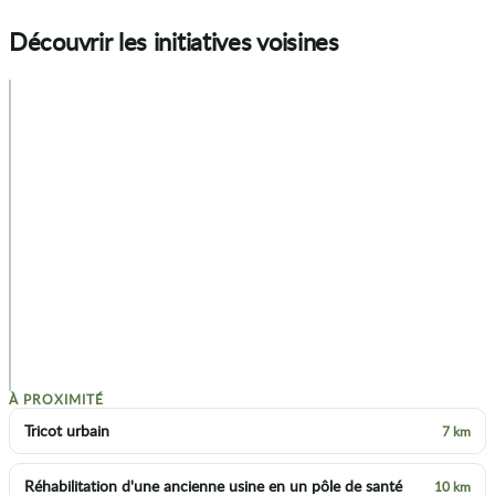
Découvrir les initiatives voisines
+
−
p
À PROXIMITÉ
Tricot urbain
7 km
Réhabilitation d'une ancienne usine en un pôle de santé
10 km