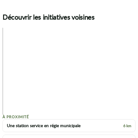
Découvrir les initiatives voisines
+
−
p
À PROXIMITÉ
Une station service en régie municipale
6 km