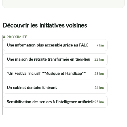
Découvrir les initiatives voisines
À PROXIMITÉ
+
Une information plus accessible grâce au FALC
7 km
−
Une maison de retraite transformée en tiers-lieu
22 km
"Un Festival inclusif ""Musique et Handicap"""
23 km
Un cabinet dentaire itinérant
24 km
Sensibilisation des seniors à l'intelligence artificielle
25 km
p