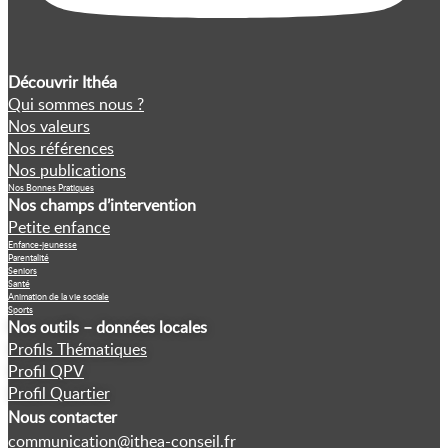
Découvrir Ithéa
Qui sommes nous ?
Nos valeurs
Nos références
Nos publications
Nos Bonnes Pratiques
Nos champs d’intervention
Petite enfance
Enfance-jeunesse
Parentalité
Seniors
Santé
Animation de la vie sociale
Sports
Nos outils – données locales
Profils Thématiques
Profil QPV
Profil Quartier
Nous contacter
communication@ithea-conseil.fr