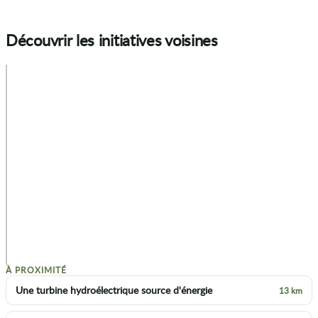
Découvrir les initiatives voisines
+
−
p
À PROXIMITÉ
Une turbine hydroélectrique source d'énergie
13 km