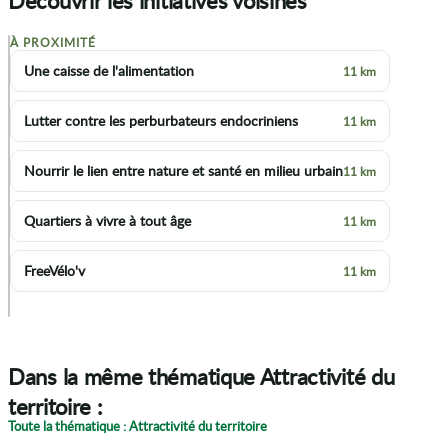
Découvrir les initiatives voisines
À PROXIMITÉ
+
Une caisse de l'alimentation
11 km
−
Lutter contre les perburbateurs endocriniens
11 km
Nourrir le lien entre nature et santé en milieu urbain
11 km
Quartiers à vivre à tout âge
11 km
FreeVélo'v
11 km
p
Dans la même thématique Attractivité du
territoire :
Toute la thématique : Attractivité du territoire