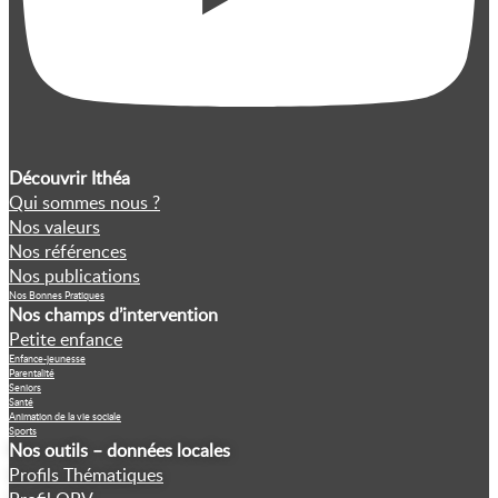
Découvrir Ithéa
Qui sommes nous ?
Nos valeurs
Nos références
Nos publications
Nos Bonnes Pratiques
Nos champs d’intervention
Petite enfance
Enfance-jeunesse
Parentalité
Seniors
Santé
Animation de la vie sociale
Sports
Nos outils – données locales
Profils Thématiques