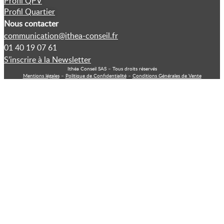
Profil QPV
Profil Quartier
Nous contacter
communication@ithea-conseil.fr
01 40 19 07 61
S’inscrire à la Newsletter
Ithéa Conseil SAS – Tous droits réservés
Mentions légales
–
Politique de Confidentialité
–
Conditions Générales de Vente