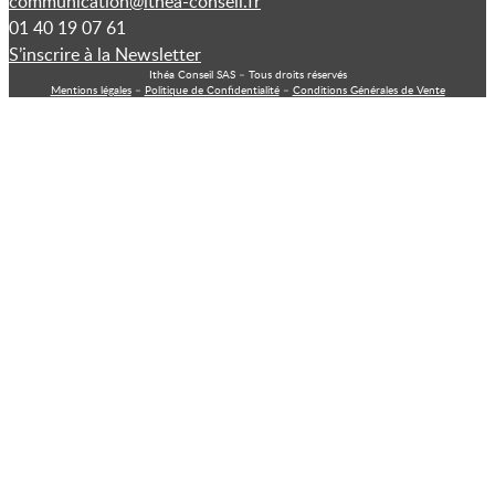
communication@ithea-conseil.fr
01 40 19 07 61
S’inscrire à la Newsletter
Ithéa Conseil SAS – Tous droits réservés
Mentions légales
–
Politique de Confidentialité
–
Conditions Générales de Vente