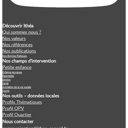
Découvrir Ithéa
Qui sommes nous ?
Nos valeurs
Nos références
Nos publications
Nos Bonnes Pratiques
Nos champs d’intervention
Petite enfance
Enfance-jeunesse
Parentalité
Seniors
Santé
Animation de la vie sociale
Sports
Nos outils – données locales
Profils Thématiques
Profil QPV
Profil Quartier
Nous contacter