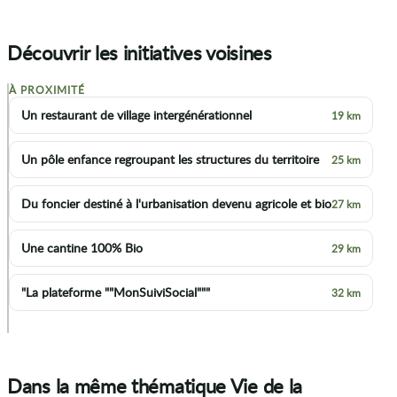
Découvrir les initiatives voisines
À PROXIMITÉ
+
Un restaurant de village intergénérationnel
19 km
−
Un pôle enfance regroupant les structures du territoire
25 km
Du foncier destiné à l'urbanisation devenu agricole et bio
27 km
Une cantine 100% Bio
29 km
"La plateforme ""MonSuiviSocial"""
32 km
p
Dans la même thématique Vie de la