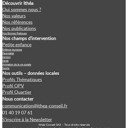
Découvrir Ithéa
Qui sommes nous ?
Nos valeurs
Nos références
Nos publications
Nos Bonnes Pratiques
Nos champs d’intervention
Petite enfance
Enfance-jeunesse
Parentalité
Seniors
Santé
Animation de la vie sociale
Sports
Nos outils – données locales
Profils Thématiques
Profil QPV
Profil Quartier
Nous contacter
communication@ithea-conseil.fr
01 40 19 07 61
S’inscrire à la Newsletter
Ithéa Conseil SAS – Tous droits réservés