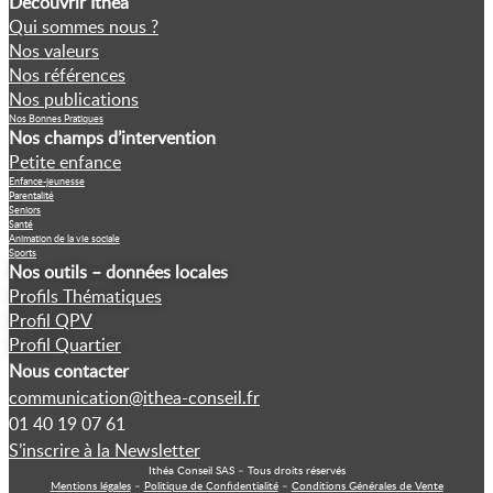
Découvrir Ithéa
Qui sommes nous ?
Nos valeurs
Nos références
Nos publications
Nos Bonnes Pratiques
Nos champs d’intervention
Petite enfance
Enfance-jeunesse
Parentalité
Seniors
Santé
Animation de la vie sociale
Sports
Nos outils – données locales
Profils Thématiques
Profil QPV
Profil Quartier
Nous contacter
communication@ithea-conseil.fr
01 40 19 07 61
S’inscrire à la Newsletter
Ithéa Conseil SAS – Tous droits réservés
Mentions légales
–
Politique de Confidentialité
–
Conditions Générales de Vente