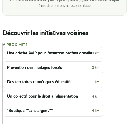
Découvrir les initiatives voisines
À PROXIMITÉ
+
Une crèche AVIP pour l'insertion professionnelle
0 km
−
Prévention des mariages forcés
0 km
Des territoires numériques éducatifs
1 km
Un collectif pour le droit à l'alimentation
4 km
"Boutique ""sans argent"""
4 km
p