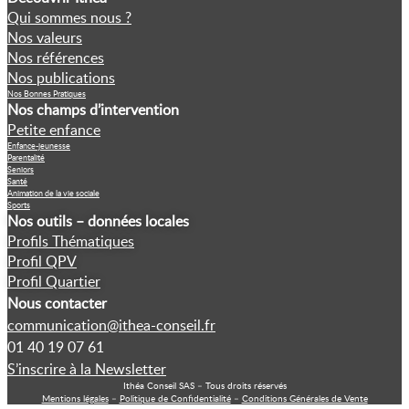
Qui sommes nous ?
Nos valeurs
Nos références
Nos publications
Nos Bonnes Pratiques
Nos champs d’intervention
Petite enfance
Enfance-jeunesse
Parentalité
Seniors
Santé
Animation de la vie sociale
Sports
Nos outils – données locales
Profils Thématiques
Profil QPV
Profil Quartier
Nous contacter
communication@ithea-conseil.fr
01 40 19 07 61
S’inscrire à la Newsletter
Ithéa Conseil SAS – Tous droits réservés
Mentions légales
–
Politique de Confidentialité
–
Conditions Générales de Vente