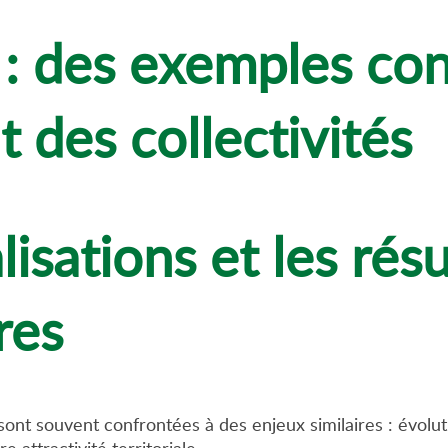
 : des exemples con
des collectivités
isations et les rés
res
és sont souvent confrontées à des enjeux similaires : évo
 attractivité territoriale.