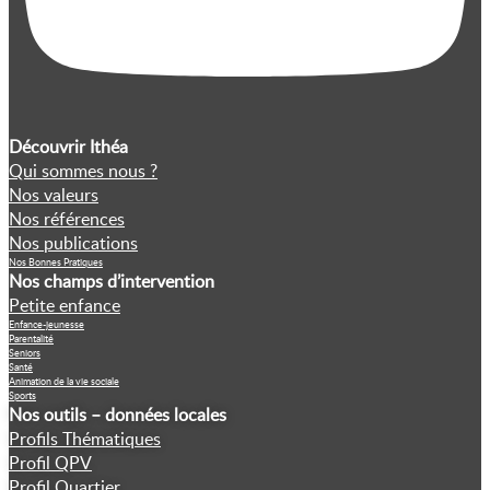
Découvrir Ithéa
Qui sommes nous ?
Nos valeurs
Nos références
Nos publications
Nos Bonnes Pratiques
Nos champs d’intervention
Petite enfance
Enfance-jeunesse
Parentalité
Seniors
Santé
Animation de la vie sociale
Sports
Nos outils – données locales
Profils Thématiques
Profil QPV
Profil Quartier