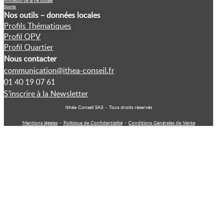
Animation de la vie sociale
Sports
Nos outils – données locales
Profils Thématiques
Profil QPV
Profil Quartier
Nous contacter
communication@ithea-conseil.fr
01 40 19 07 61
S’inscrire à la Newsletter
Ithéa Conseil SAS – Tous droits réservés
Mentions légales
–
Politique de Confidentialité
–
Conditions Générales de Vente