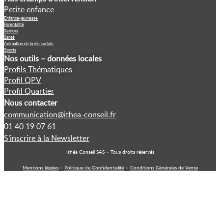
Petite enfance
Enfance-jeunesse
Parentalité
Seniors
Santé
Animation de la vie sociale
Sports
Nos outils – données locales
Profils Thématiques
Profil QPV
Profil Quartier
Nous contacter
communication@ithea-conseil.fr
01 40 19 07 61
S’inscrire à la Newsletter
Ithéa Conseil SAS – Tous droits réservés
Mentions légales
–
Politique de Confidentialité
–
Conditions Générales de Vente