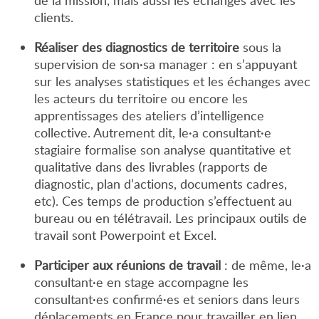
de la mission, mais aussi les échanges avec les
clients.
Réaliser des diagnostics de territoire
sous la
supervision de son
·
sa manager : en s’appuyant
sur les analyses statistiques et les échanges avec
les acteurs du territoire ou encore les
apprentissages des ateliers d’intelligence
collective. Autrement dit, le
·
a consultant
·
e
stagiaire formalise son analyse quantitative et
qualitative dans des livrables (rapports de
diagnostic, plan d’actions, documents cadres,
etc). Ces temps de production s’effectuent au
bureau ou en télétravail. Les principaux outils de
travail sont Powerpoint et Excel.
Participer aux réunions de travail
: de même, le
·
a
consultant
·
e en stage accompagne les
consultant
·
es confirmé
·
es et seniors dans leurs
déplacements en France pour travailler en lien