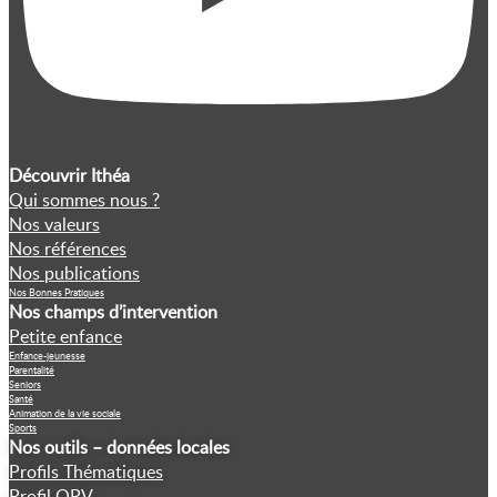
Découvrir Ithéa
Qui sommes nous ?
Nos valeurs
Nos références
Nos publications
Nos Bonnes Pratiques
Nos champs d’intervention
Petite enfance
Enfance-jeunesse
Parentalité
Seniors
Santé
Animation de la vie sociale
Sports
Nos outils – données locales
Profils Thématiques
Profil QPV