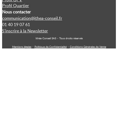
Profil Quartier
Nous contacter
communication@ithea-conseil.fr
01 40 19 07 61
S’inscrire à la Newsletter
Ithéa Conseil SAS – Tous droits réservés
Mentions légales
–
Politique de Confidentialité
–
Conditions Générales de Vente