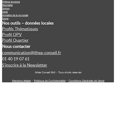
Enfance-jeunesse
Parentalité
Seniors
Santé
Animation de la vie sociale
Sports
Nos outils – données locales
Profils Thématiques
Profil QPV
Profil Quartier
Nous contacter
communication@ithea-conseil.fr
01 40 19 07 61
S’inscrire à la Newsletter
Ithéa Conseil SAS – Tous droits réservés
Mentions légales
–
Politique de Confidentialité
–
Conditions Générales de Vente